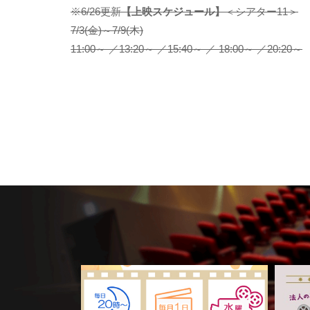
※6/26更新
【上映スケジュール】
＜シアター11＞
7/3(金)～7/9(木)
11:00～ ／13:20～ ／15:40～ ／ 18:00～ ／20:20～