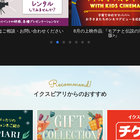
さい
8月の上映作品:『モアナと伝説の海<吹替
映画鑑賞を
版>』
イクスピアリからのおすすめ