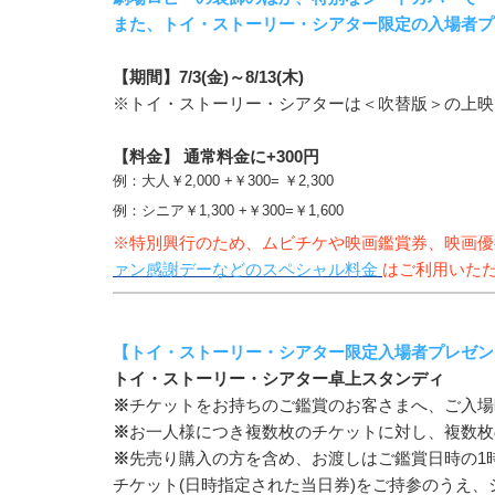
また、トイ・ストーリー・シアター限定​​​​​​の入場
【期間】7/3(金)～8/13(木)
※トイ・ストーリー・シアターは＜吹替版＞の上映
【料金】
通常料金に+300円
例：大人￥2,000 +￥300= ￥2,300
例：シニア￥1,300 +￥300=￥1,600
※特別興行のため、ムビチケや映画鑑賞券、映画優
ァン感謝デーなどのスペシャル料金
はご利用いた
【トイ・ストーリー・シアター限定入場者プレゼン
トイ・ストーリー・シアター卓上スタンディ
※
チケットをお持ちのご鑑賞のお客さまへ、ご入場
※
お一人様につき複数枚のチケットに対し、複数枚
※
先売り購入の方を含め、お渡しはご鑑賞日時の1
チケット(日時指定された当日券)をご持参のうえ、