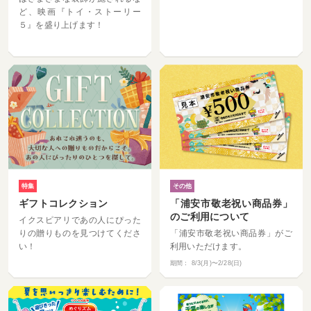
ど、映画『トイ・ストーリー
５』を盛り上げます！
特集
その他
ギフトコレクション
「浦安市敬老祝い商品券」
のご利用について
イクスピアリであの人にぴった
りの贈りものを見つけてくださ
「浦安市敬老祝い商品券」がご
い！
利用いただけます。
期間：
8/3(月)〜2/28(日)