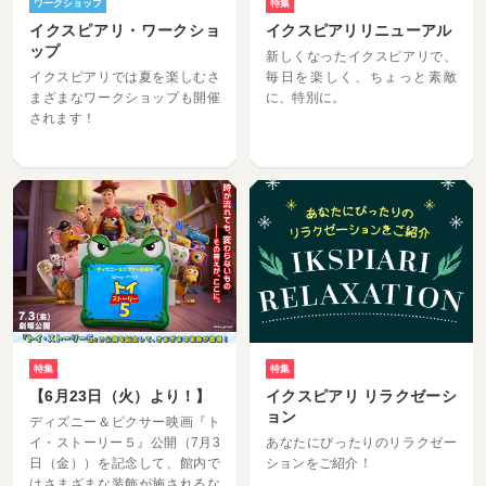
ワークショップ
特集
イクスピアリ・ワークショ
イクスピアリリニューアル
ップ
新しくなったイクスピアリで、
イクスピアリでは夏を楽しむさ
毎日を楽しく、ちょっと素敵
まざまなワークショップも開催
に、特別に。
されます！
特集
特集
【6月23日（火）より！】
イクスピアリ リラクゼーシ
ョン
ディズニー＆ピクサー映画『ト
イ・ストーリー５』公開（7月3
あなたにぴったりのリラクゼー
日（金））を記念して、館内で
ションをご紹介！
はさまざまな装飾が施されるな