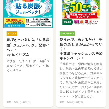
イベント
キャンペーン
遊びきった足には「貼る炭
使うたび、めぐるたび、千
*
葉の楽しさが広がってい
酸
ジェルパック」配布イ
く！
ベント
千葉県キャッシュレス決済
by めぐりズム
キャンペーン！
*
遊びきった足には「貼る炭酸
ジ
千葉県では、県内の消費を喚起
ェルパック」配布イベント by
し、県民・県内事業者の皆様の
めぐりズム
支援につなげるため、対象キャ
ッシュレス決済サービスを使っ
て、県内の対象店舗をご利用い
ただいた方に、お支払い金額の
最大10％をポイント還元するキ
ャンペーンを実施します。
期間：
8/8(土)〜8/9(日)
期間：
8/7(金)〜30(日)