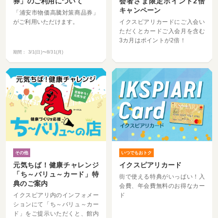
券」のご利用について
会者さま限定ポイント2倍
キャンペーン
「浦安市物価高騰対策商品券」
がご利用いただけます。
イクスピアリカードにご入会い
ただくとカードご入会月を含む
3カ月はポイントが2倍！
期間：
3/1(日)〜8/31(月)
その他
いつでもおトク
元気ちば！健康チャレンジ
イクスピアリカード
「ち～バリュ～カード」特
街で使える特典がいっぱい！入
典のご案内
会費、年会費無料のお得なカー
イクスピアリ内のインフォメー
ド
ションにて「ち～バリュ～カー
ド」をご提示いただくと、館内