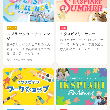
イベント
特集
スプラッシュ・チャレン
イクスピアリ・サマー
ジ！
おひとりサマーで、おふたりサ
夏を楽しむイクスピアリの大人
マーで、みなサマーで夏を楽し
気イベント！最高の笑顔でこの
むためのグッズ＆メニュー！
夏一番の思い出を作ろう！
期間：
8/8(土)〜8/16(日)