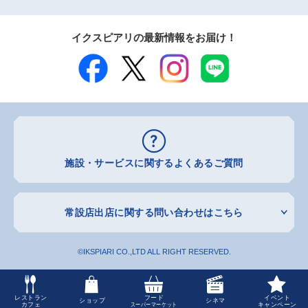
イクスピアリの最新情報をお届け！
施設・サービスに関するよくあるご質問
常設店出店に関する問い合わせはこちら
ikspiari.leasing.zr@iks.olc.co.jp
©IKSPIARI CO.,LTD ALL RIGHT RESERVED.
※常設店出店以外のお問い合わせにつきましては返答いたしかねますので、
あらかじめご了承ください
※メール受信のドメイン規制をされている場合は、返信できない場合がござ
レストラン
フード
イベント
ショップ
シネマ
います
カフェ
スーパーマーケット
キャンペーン