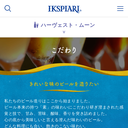
ハーヴェスト・ムーン
私たちのビール造りはここから始まりました。
ビール本来の持つ「素」の味わいにこだわり研ぎ澄まされた感
覚と技で、甘み、苦味、酸味、香りを突き詰めました。
心の底から美味しいと言える澄んだ味わいのビール。
どんな料理にも合い、飽きのこない味わい。