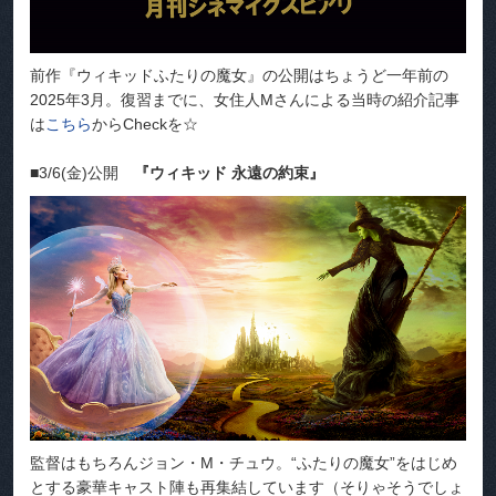
前作『ウィキッドふたりの魔女』の公開はちょうど一年前の
2025年3月。復習までに、女住人Mさんによる当時の紹介記事
は
こちら
からCheckを☆
■3/6(金)公開
『ウィキッド 永遠の約束』
監督はもちろんジョン・M・チュウ。“ふたりの魔女”をはじめ
とする豪華キャスト陣も再集結しています（そりゃそうでしょ