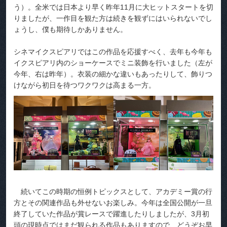
う）。全米では日本より早く昨年11月に大ヒットスタートを切
りましたが、一作目を観た方は続きを観ずにはいられないでし
ょうし、僕も期待しかありません。
シネマイクスピアリではこの作品を応援すべく、去年も今年も
イクスピアリ内のショーケースでミニ装飾を行いました（左が
今年、右は昨年）。衣装の細かな違いもあったりして、飾りつ
けながら初日を待つワクワクは高まる一方。
続いてこの時期の恒例トピックスとして、アカデミー賞の行
方とその関連作品も外せないお楽しみ。今年は全国公開が一旦
終了していた作品が賞レースで躍進したりしましたが、3月初
頭の現時点ではまだ観られる作品もありますので、どうぞお早