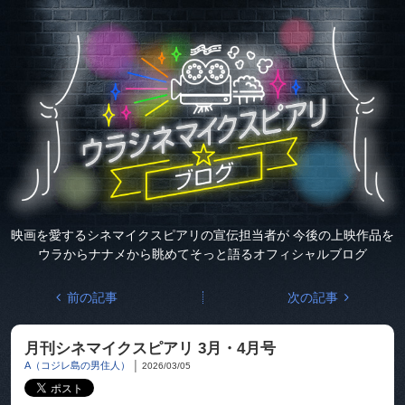
映画を愛するシネマイクスピアリの
宣伝担当者が
今後の上映作品を
ウラからナナメから眺めて
そっと語るオフィシャルブログ
前の記事
次の記事
月刊シネマイクスピアリ 3月・4月号
A（コジレ島の男住人）
│
2026/03/05