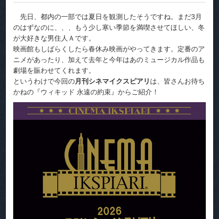
先日、都内の一部では夏日を観測したそうですね。まだ3月
のはずなのに、、、もう少し寒い季節を満喫させてほしい、冬
が大好きな男住人Ａです。
映画館もしばらくしたら春休み映画がやってきます。定番のア
ニメがあったり、加えて去年と今年はあのミュージカル作品も
劇場を賑わせてくれます。
というわけで今回の
月刊シネマイクスピアリ
は、皆さんお待ち
かねの『ウィキッド 永遠の約束』からご紹介！