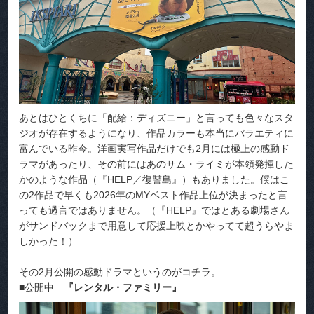
あとはひとくちに「配給：ディズニー」と言っても色々なスタ
ジオが存在するようになり、作品カラーも本当にバラエティに
富んでいる昨今。洋画実写作品だけでも2月には極上の感動ド
ラマがあったり、その前にはあのサム・ライミが本領発揮した
かのような作品（『HELP／復讐島』）もありました。僕はこ
の2作品で早くも2026年のMYベスト作品上位が決まったと言
っても過言ではありません。（『HELP』ではとある劇場さん
がサンドバックまで用意して応援上映とかやってて超うらやま
しかった！）
その2月公開の感動ドラマというのがコチラ。
■公開中
『レンタル・ファミリー』