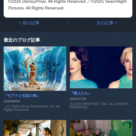
©2026 Disney/Pixar. All Rights Reserved.／©2025 Searchlight
Pictures. All Rights Reserved.
前の記事
次の記事
最近のブログ記事
『隣人たち』
『モアナと伝説の海』
2026/07/29
2026/08/06
(C)2023 MINSTINCT INC. ALL RIGHTS
（C) 2026 Disney Enterprises, Inc. All
RESERVED.
Rights Reserved.