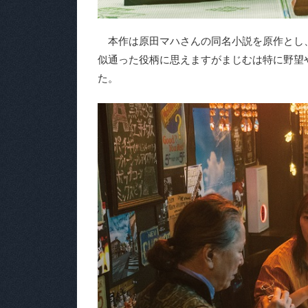
本作は原田マハさんの同名小説を原作とし、
似通った役柄に思えますがまじむは特に野望
た。