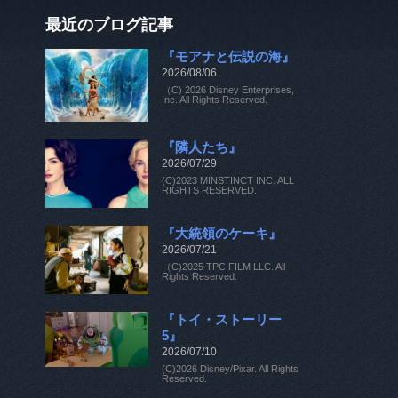
最近のブログ記事
『モアナと伝説の海』
2026/08/06
（C) 2026 Disney Enterprises,
Inc. All Rights Reserved.
『隣人たち』
2026/07/29
(C)2023 MINSTINCT INC. ALL
RIGHTS RESERVED.
『大統領のケーキ』
2026/07/21
（C)2025 TPC FILM LLC. All
Rights Reserved.
『トイ・ストーリー
5』
2026/07/10
(C)2026 Disney/Pixar. All Rights
Reserved.