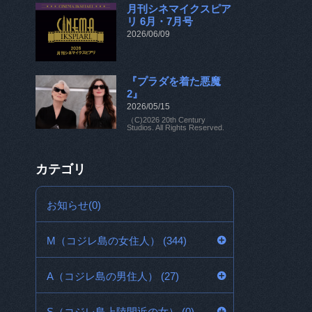
月刊シネマイクスピア
リ 6月・7月号
2026/06/09
『プラダを着た悪魔
2』
2026/05/15
（C)2026 20th Century
Studios. All Rights Reserved.
カテゴリ
お知らせ(0)
M（コジレ島の女住人） (344)
A（コジレ島の男住人） (27)
S（コジレ島上陸間近の女） (0)