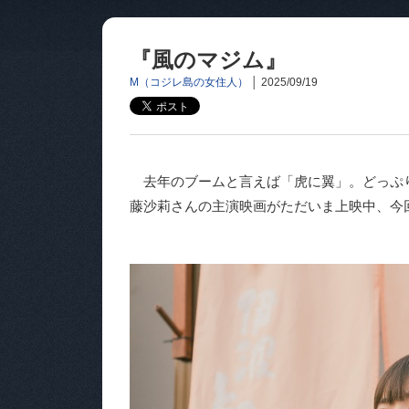
『風のマジム』
M（コジレ島の女住人）
│
2025/09/19
去年のブームと言えば「虎に翼」。どっぷ
藤沙莉さんの主演映画がただいま上映中、今回