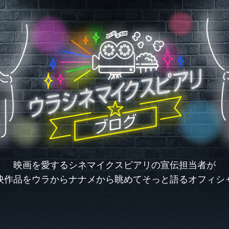
映画を愛するシネマイクスピアリの
宣伝担当者が
映作品を
ウラからナナメから眺めて
そっと語るオフィシ