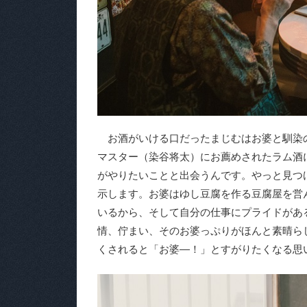
お酒がいける口だったまじむはお婆と馴染
マスター（染谷将太）にお薦めされたラム酒
がやりたいことと出会うんです。やっと見つ
示します。お婆はゆし豆腐を作る豆腐屋を営
いるから、そして自分の仕事にプライドがあ
情、佇まい、そのお婆っぷりがほんと素晴ら
くされると「お婆―！」とすがりたくなる思