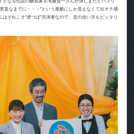
トとなる伝説の醸造家を滝藤賢一さんが演じまたどハマリ
。実直なまでに・・・”という風貌にしか見えなくて出オチ感
んはそれこそ“虎つば”共演者なので、息の合い方もピッタリ