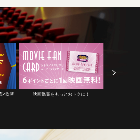
っとおトクに！
8月の上映作品:『サイコ』