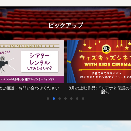
ピックアップ
い
8月の上映作品:『モアナと伝説の海<吹替
映画鑑賞をも
版>』