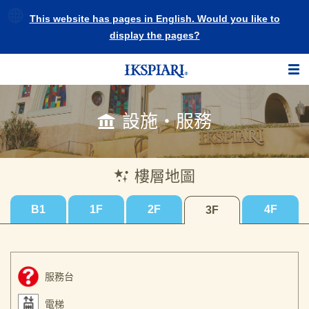
This website has pages in English. Would you like to
display the pages?
設施・服務
樓層地圖
B1
1F
2F
4F
3F
服務台
電梯