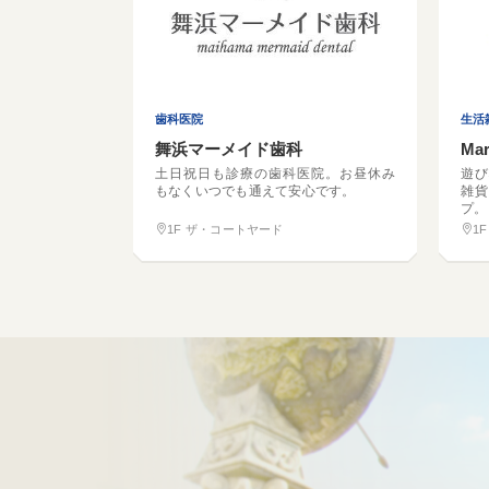
歯科医院
生活
舞浜マーメイド歯科
Mar
土日祝日も診療の歯科医院。お昼休み
遊び
もなくいつでも通えて安心です。
雑貨
プ。
1F ザ・コートヤード
1