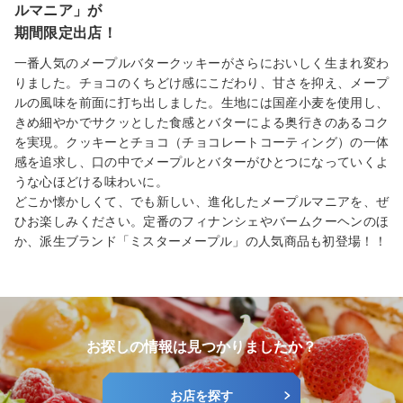
ルマニア」が
期間限定出店！
一番人気のメープルバタークッキーがさらにおいしく生まれ変わ
りました。チョコのくちどけ感にこだわり、甘さを抑え、メープ
ルの風味を前面に打ち出しました。生地には国産小麦を使用し、
きめ細やかでサクッとした食感とバターによる奥行きのあるコク
を実現。クッキーとチョコ（チョコレートコーティング）の一体
感を追求し、口の中でメープルとバターがひとつになっていくよ
うな心ほどける味わいに。
どこか懐かしくて、でも新しい、進化したメープルマニアを、ぜ
ひお楽しみください。定番のフィナンシェやバームクーヘンのほ
か、派生ブランド「ミスターメープル」の人気商品も初登場！！
お探しの情報は見つかりましたか？
お店を探す