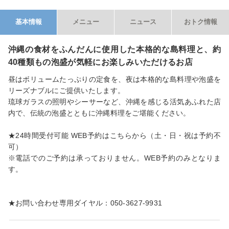
基本情報
メニュー
ニュース
おトク情報
沖縄の食材をふんだんに使用した本格的な島料理と、約
40種類もの泡盛が気軽にお楽しみいただけるお店
昼はボリュームたっぷりの定食を、夜は本格的な島料理や泡盛を
リーズナブルにご提供いたします。
琉球ガラスの照明やシーサーなど、沖縄を感じる活気あふれた店
内で、伝統の泡盛とともに沖縄料理をご堪能ください。
★24時間受付可能 WEB予約は
こちらから
（土・日・祝は予約不
可）
※電話でのご予約は承っておりません。WEB予約のみとなりま
す。
★お問い合わせ専用ダイヤル：050-3627-9931