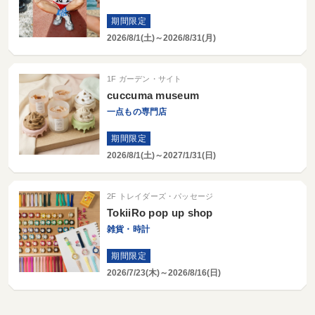
期間限定
2026/8/1(土)
～
2026/8/31(月)
1F ガーデン・サイト
cuccuma museum
一点もの専門店
期間限定
2026/8/1(土)
～
2027/1/31(日)
2F トレイダーズ・パッセージ
TokiiRo pop up shop
雑貨・時計
期間限定
2026/7/23(木)
～
2026/8/16(日)